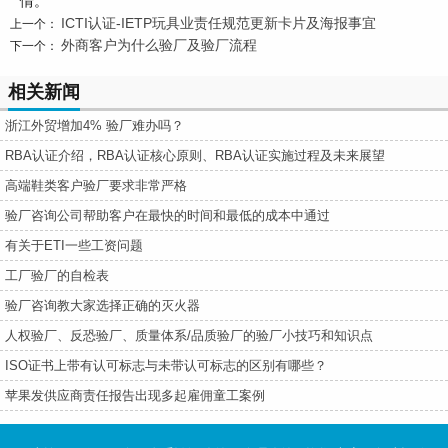
情。
ICTI认证-IETP玩具业责任规范更新卡片及海报事宜
上一个：
外商客户为什么验厂及验厂流程
下一个：
相关新闻
浙江外贸增加4% 验厂难办吗？
RBA认证介绍，RBA认证核心原则、RBA认证实施过程及未来展望
高端鞋类客户验厂要求非常严格
验厂咨询公司帮助客户在最快的时间和最低的成本中通过
有关于ETI一些工资问题
工厂验厂的自检表
验厂咨询教大家选择正确的灭火器
人权验厂、反恐验厂、质量体系/品质验厂的验厂小技巧和知识点
ISO证书上带有认可标志与未带认可标志的区别有哪些？
苹果发供应商责任报告出现多起雇佣童工案例