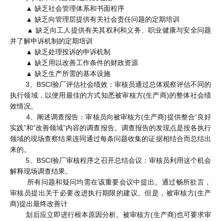
▲ 缺乏社会管理体系和书面程序
▲ 缺乏向管理层提供有关社会责任问题的定期培训
▲ 缺乏向工人提供有关其权利和义务、职业健康与安全问题
并了解申诉机制的定期培训
▲ 缺乏处理投诉的申诉机制
▲ 缺乏用以改善工作条件的财政资源
▲ 缺乏生产所需的基本设施
3、BSCI验厂评估社会绩效：审核员通过总体观察评估不同的
执行领域，以便用最佳的方式知悉被审核方(生产商)的整体社会绩
效情况。
4、阐述调查报告：审核员向被审核方(生产商)提供整合“良好
实践”和“改善领域”内容的调查报告。调查报告的发现点是按各执行
领域的现场查察结果连同通过每条问题收集的证据相结合而总结出
来的。
5、BSCI验厂审核程序之召开总结会议：审核员利用这个机会
解释现场调查结果。
所有问题和疑问均需在该重要会议中提出。通过畅所欲言，
审核员提出关于必要改进执行期限的建议。但是，被审核方(生产
商)提出最终改善计
划后应立即进行根本原因分析。被审核方(生产商)也可要求审