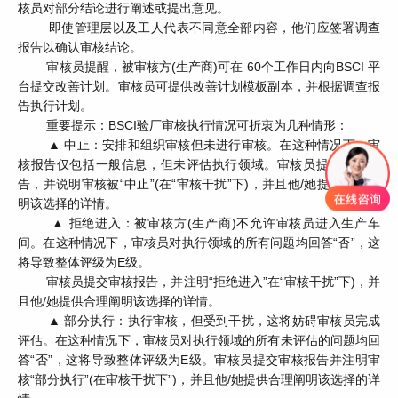
核员对部分结论进行阐述或提出意见。
即使管理层以及工人代表不同意全部内容，他们应签署调查
报告以确认审核结论。
审核员提醒，被审核方(生产商)可在 60个工作日内向BSCI 平
台提交改善计划。审核员可提供改善计划模板副本，并根据调查报
告执行计划。
重要提示：BSCI验厂审核执行情况可折衷为几种情形：
▲ 中止：安排和组织审核但未进行审核。在这种情况下，审
核报告仅包括一般信息，但未评估执行领域。审核员提交审核报
告，并说明审核被“中止”(在“审核干扰”下)，并且他/她提供合理阐
明该选择的详情。
▲ 拒绝进入：被审核方(生产商)不允许审核员进入生产车
间。在这种情况下，审核员对执行领域的所有问题均回答“否”，这
将导致整体评级为E级。
审核员提交审核报告，并注明“拒绝进入”在“审核干扰”下)，并
且他/她提供合理阐明该选择的详情。
▲ 部分执行：执行审核，但受到干扰，这将妨碍审核员完成
评估。在这种情况下，审核员对执行领域的所有未评估的问题均回
答“否”，这将导致整体评级为E级。审核员提交审核报告并注明审
核“部分执行”(在审核干扰下”)，并且他/她提供合理阐明该选择的详