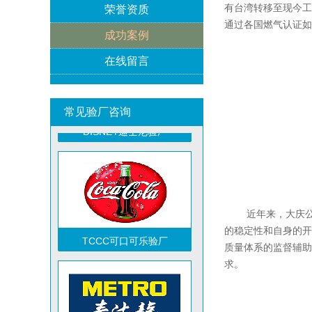
有台湾转移至现今工
荣誉资质
ICTI验厂
通过各国燃气认证如UL
成功案例
在线留言
常见验厂咨询
DISNEY迪士尼验厂
近年来，大庆公司
的稳定性和自身的开
TCCC可口可乐验厂
质量体系的监督辅助
求。
祝贺越南达方电子科技有限责任公司2026年快速通过RBA-VAP审核并取得178分银牌
祝贺中山蓝晨科技股份有限公司2026年快速通过BSCI验厂-B级