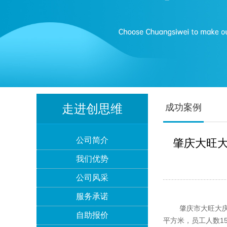
Lowe's劳氏验厂
走进创思维
成功案例
公司简介
肇庆大旺大
BSCI验厂
我们优势
公司风采
服务承诺
肇庆市大旺大庆炉具
自助报价
平方米，员工人数1