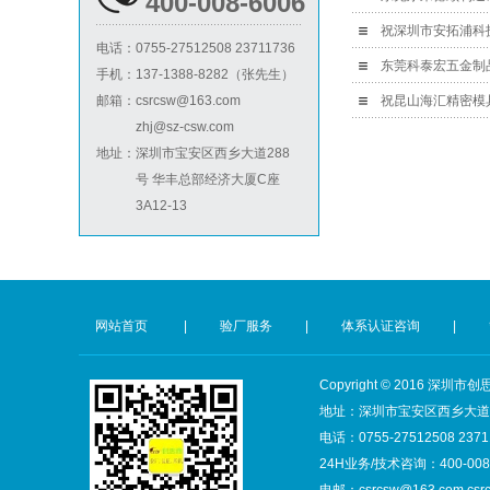
400-008-6006
电话：
0755-27512508 23711736
BSCI验厂
手机：
137-1388-8282（张先生）
邮箱：
csrcsw@163.com
zhj@sz-csw.com
地址：
深圳市宝安区西乡大道288
号 华丰总部经济大厦C座
3A12-13
ICTI验厂
网站首页
|
验厂服务
|
体系认证咨询
|
Copyright © 2016 
地址：深圳市宝安区西乡大道28
电话：0755-27512508 2371
24H业务/技术咨询：400-008-
电邮：csrcsw@163.com csr