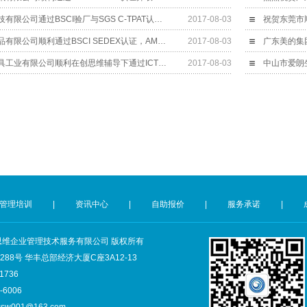
祝深圳市安拓浦科技有限公司通过BSCI验厂与SGS C-TPAT认证，C-TPAT证书取得行业最高100分
2017-08-03
东莞科泰宏五金制品有限公司顺利通过BSCI SEDEX认证​，AMAZON认证辅导​
2017-08-03
祝昆山海汇精密模具工业有限公司顺利在创思维辅导下通过ICTI认证审核
2017-08-03
中山市爱朗
管理培训
|
资讯中心
|
自助报价
|
服务承诺
|
深圳市创思维企业管理技术服务有限公司 版权所有
8号 华丰总部经济大厦C座3A12-13
1736
6006
csw001@163.com