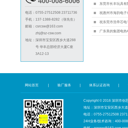
400-008-6006
祝贺台湾JE HONG INTERNATIONAL TEXTILE CO., LTD 2026年快速通过GRS认证
东莞市长丰玩具有限公
Lowe's劳氏验厂
电话：
0755-27512508 23711736
祝贺立讯技术（越南）有限公司2026年快速通过RBA-VAP认证审核，斩获金牌评级！
手机：
137-1388-8282（张先生）
祝贺河南意诺康医疗器械有限公司2026年快速通过GMP认证
祝东莞市浩帝芯电子
邮箱：
csrcsw@163.com
祝贺印尼PT EVERPRO INDONESIA TECHNOLOGIES公司2026年快速通过RBA-VAP审核
zhj@sz-csw.com
地址：
深圳市宝安区西乡大道288
号 华丰总部经济大厦C座
BSCI验厂
3A12-13
网站首页
|
验厂服务
|
体系认证咨询
|
ICTI验厂
Copyright © 2016 
地址：深圳市宝安区西乡大道28
电话：0755-27512508 2371
24H业务/技术咨询：400-008-
电邮：csrcsw@163.com csr