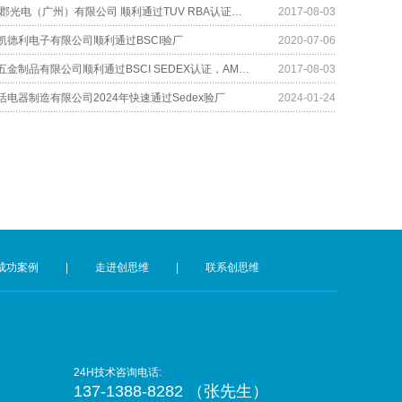
中强集团 扬郡光电（广州）有限公司 顺利通过TUV RBA认证并取得189.7的好成绩！
2017-08-03
凯德利电子有限公司顺利通过BSCI验厂
2020-07-06
东莞科泰宏五金制品有限公司顺利通过BSCI SEDEX认证​，AMAZON认证辅导​
2017-08-03
电器制造有限公司2024年快速通过Sedex验厂
2024-01-24
成功案例
|
走进创思维
|
联系创思维
24H技术咨询电话:
137-1388-8282 （张先生）