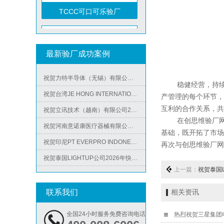
TCCC可口可乐验厂
祝贺越南达方电子科技有限责任公司2026年快速通过RBA-VAP审核并取得178分银牌
最新验厂成功案例
祝贺中山蓝晨科技股份有限公司2026年快速通过BSCI验厂-B级
祝贺力特半导体（无锡）有限公司2026年快速通过RBA-VAP认证审核并取得170.2分
Metro麦德龙验厂
稳健经营，持续发
祝贺台湾JE HONG INTERNATIONAL TEXTILE CO., LTD 2026年快速通过GRS认证
产管理的每个环节，
祝贺立讯技术（越南）有限公司2026年快速通过RBA-VAP认证审核，斩获金牌评级！
互利的合作关系，共
祝贺河南意诺康医疗器械有限公司2026年快速通过GMP认证
在创思维验厂网老师
基础，既开拓了市场
祝贺印尼PT EVERPRO INDONESIA TECHNOLOGIES公司2026年快速通过RBA-VAP审核
再次与创思维验厂网
祝贺泰国LIGHTUP公司2026年快速通过SCAN验厂审核并取得99分
ICS验厂
祝贺深圳景丰顺手袋有限公司2026年快速通过SGS-GRS认证
上一篇：
祝贺泰国LI
祝贺越南达方电子科技有限责任公司2026年快速通过RBA-VAP审核并取得178分银牌
联系我们
相关资讯
祝贺中山蓝晨科技股份有限公司2026年快速通过BSCI验厂-B级
全国24小时服务免费咨询电话
祝贺力特半导体（无锡）有限公司2026年快速通过RBA-VAP认证审核并取得170.2分
热烈祝贺三星集团电