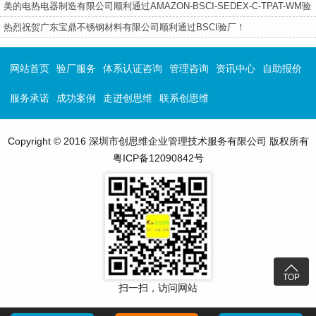
导​
美的电热电器制造有限公司顺利通过AMAZON-BSCI-SEDEX-C-TPAT-WM验
厂
热烈祝贺广东宝鼎不锈钢材料有限公司顺利通过BSCI验厂！
网站首页
验厂服务
体系认证咨询
管理咨询
资讯中心
自助报价
服务承诺
成功案例
走进创思维
联系创思维
Copyright © 2016 深圳市创思维企业管理技术服务有限公司 版权所有
粤ICP备12090842号

TOP
扫一扫，访问网站