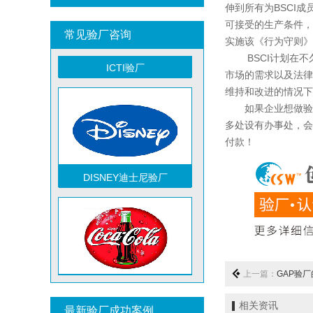
伸到所有为BSCI
可接受的生产条件，
常见验厂咨询
实施该《行为守则》
BSCI计划在不
ICTI验厂
市场的需求以及法律
维持和改进的情况下
如果企业想做验厂
多处设有办事处，会
祝贺越南达方电子科技有限责任公司2026年快速通过RBA-VAP审核并取得178分银牌
付款！
祝贺中山蓝晨科技股份有限公司2026年快速通过BSCI验厂-B级
DISNEY迪士尼验厂
祝贺力特半导体（无锡）有限公司2026年快速通过RBA-VAP认证审核并取得170.2分
祝贺台湾JE HONG INTERNATIONAL TEXTILE CO., LTD 2026年快速通过GRS认证
祝贺立讯技术（越南）有限公司2026年快速通过RBA-VAP认证审核，斩获金牌评级！
祝贺河南意诺康医疗器械有限公司2026年快速通过GMP认证
祝贺印尼PT EVERPRO INDONESIA TECHNOLOGIES公司2026年快速通过RBA-VAP审核
上一篇：
GAP验
TCCC可口可乐验厂
祝贺泰国LIGHTUP公司2026年快速通过SCAN验厂审核并取得99分
祝贺深圳景丰顺手袋有限公司2026年快速通过SGS-GRS认证
相关资讯
最新验厂成功案例