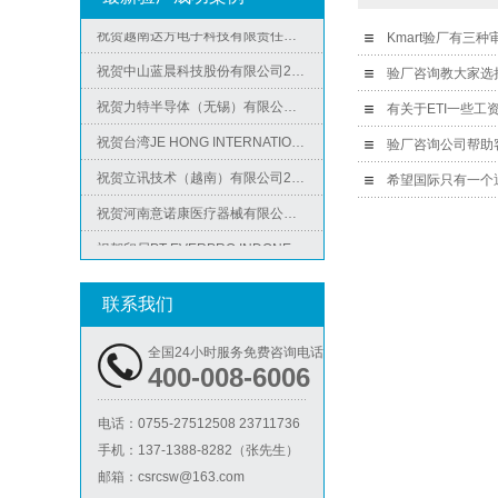
祝贺越南达方电子科技有限责任公司2026年快速通过RBA-VAP审核并取得178分银牌
Kmart验厂有三
祝贺中山蓝晨科技股份有限公司2026年快速通过BSCI验厂-B级
验厂咨询教大家选
祝贺力特半导体（无锡）有限公司2026年快速通过RBA-VAP认证审核并取得170.2分
有关于ETI一些工
Metro麦德龙验厂
祝贺台湾JE HONG INTERNATIONAL TEXTILE CO., LTD 2026年快速通过GRS认证
验厂咨询公司帮助
祝贺立讯技术（越南）有限公司2026年快速通过RBA-VAP认证审核，斩获金牌评级！
希望国际只有一个
祝贺河南意诺康医疗器械有限公司2026年快速通过GMP认证
祝贺印尼PT EVERPRO INDONESIA TECHNOLOGIES公司2026年快速通过RBA-VAP审核
ICS验厂
联系我们
全国24小时服务免费咨询电话
400-008-6006
电话：
0755-27512508 23711736
手机：
137-1388-8282（张先生）
Lowe's劳氏验厂
邮箱：
csrcsw@163.com