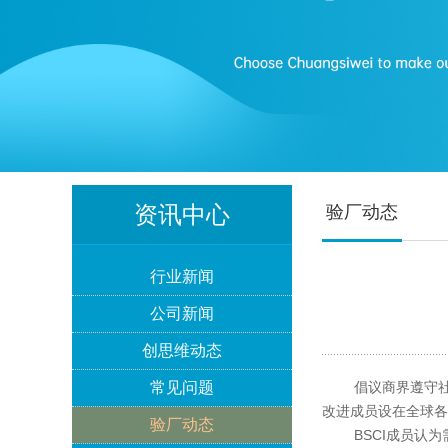
资讯中心
验厂动态
Lowe's劳氏验厂
行业新闻
公司新闻
创思维动态
BSCI验厂
常见问题
倡议商界遵守社会
改进成员设在全球各
验厂动态
BSCI成员认为需