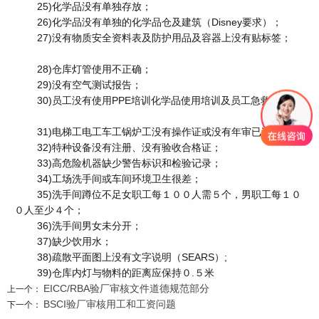
25)化学品没有单独存放；
26)化学品没有单独的化学品仓及建筑（Disney要求）；
27)没有物质安全资料表及防护用品及容器上没有贴标签；
28)仓库灯管使用不正确；
29)没有空气测试报告；
30)员工没有使用PPE培训化学品使用培训及员工急救培训；
31)电梯工电工车工锅炉工没有操作证或没有年审已过期；
32)特种设备没有注册、没有验收合格证；
33)高危险机器缺少警告标识和检验记录；
34)工场洗手间或车间环境卫生很差；
35)洗手间蹲位不足女职工每１００人需５个，男职工每１０
０人至少４个；
36)洗手间男女未分开；
37)缺少饮用水；
38)疏散平面图上没有文字说明（SEARS）;
39)仓库内灯与物料的距离应保持０.５米
EICC/RBA验厂审核文件道德规范部分
上一个：
BSCI验厂审核用工和工资问题
下一个：