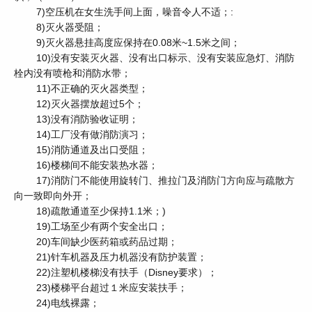
7)空压机在女生洗手间上面，噪音令人不适；:
8)灭火器受阻；
9)灭火器悬挂高度应保持在0.08米~1.5米之间；
10)没有安装灭火器、没有出口标示、没有安装应急灯、消防
栓内没有喷枪和消防水带；
11)不正确的灭火器类型；
12)灭火器摆放超过5个；
13)没有消防验收证明；
14)工厂没有做消防演习；
15)消防通道及出口受阻；
16)楼梯间不能安装热水器；
17)消防门不能使用旋转门、推拉门及消防门方向应与疏散方
向一致即向外开；
18)疏散通道至少保持1.1米；)
19)工场至少有两个安全出口；
20)车间缺少医药箱或药品过期；
21)针车机器及压力机器没有防护装置；
22)注塑机楼梯没有扶手（Disney要求）；
23)楼梯平台超过１米应安装扶手；
24)电线裸露；