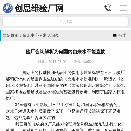


创思维验厂网

搜索
网站首页
资讯中心
常见问题
分类
»
»
验厂咨询解析为何国内自来水不能直饮
时间：2017-08-02 浏览:4865次
国际上的权威性和代表性的饮用水质量标准有三种，
验厂
咨询
统计到的是世界卫生组织的《饮用水水质准则》、欧盟的《饮
用水水质指令》以及美国环保局的《国家饮用水水质标准》，其他
国家和地区都是以这些水标准为基础进行参考，制定了国家的标准
执行。
我国也有《生活饮用水卫生标准》是和国际标准相符合的，
这就是对源头水的质量做了保证，但是输送环节清洁保证还是难
题，这都是验厂咨询关注的。
我国目前九成的水厂只能对物理污染和微生物污染进行净化
处理，没有对化学污染，比如农药、杀虫剂、重金属、各种有机和